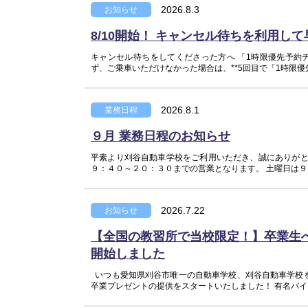
2026.8.3
お知らせ
8/10開始！ キャンセル待ちを利用し
キャンセル待ちをしてくださった方へ 「1時限優先予約
ず、ご乗車いただけなかった場合は、**5回目で「1時限優
2026.8.1
業務日程
９月 業務日程のお知らせ
平素より刈谷自動車学校をご利用いただき、誠にありがと
９：４０～２０：３０までの営業となります。 土曜日は９：
2026.7.22
お知らせ
【全国の教習所で当校限定！】卒業生
開始しました
いつも愛知県刈谷市唯一の自動車学校、刈谷自動車学校
卒業プレゼントの提供をスタートいたしました！ 有名バイク