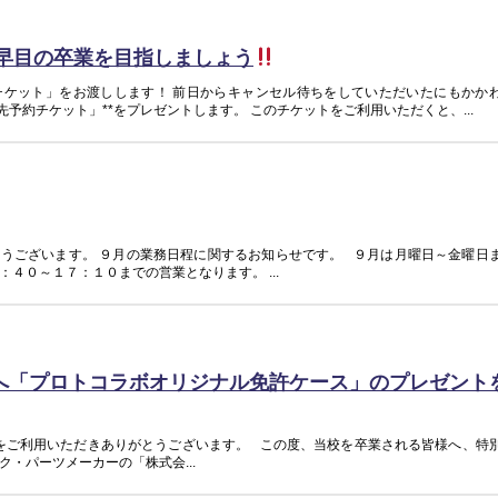
て早目の卒業を目指しましょう
チケット」をお渡しします！ 前日からキャンセル待ちをしていただいたにもかか
先予約チケット」**をプレゼントします。 このチケットをご利用いただくと、...
うございます。 ９月の業務日程に関するお知らせです。 ９月は月曜日～金曜日
４０～１７：１０までの営業となります。 ...
へ「プロトコラボオリジナル免許ケース」のプレゼント
をご利用いただきありがとうございます。 この度、当校を卒業される皆様へ、特
・パーツメーカーの「株式会...