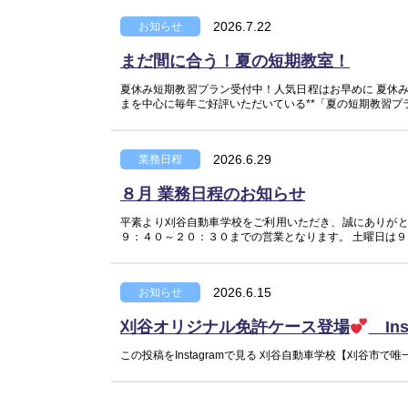
2026.7.22
お知らせ
まだ間に合う！夏の短期教室！
夏休み短期教習プラン受付中！人気日程はお早めに 夏休
まを中心に毎年ご好評いただいている**「夏の短期教習プラ
2026.6.29
業務日程
８月 業務日程のお知らせ
平素より刈谷自動車学校をご利用いただき、誠にありがと
９：４０～２０：３０までの営業となります。 土曜日は９：
2026.6.15
お知らせ
刈谷オリジナル免許ケース登場
In
この投稿をInstagramで見る 刈谷自動車学校【刈谷市で唯一の自