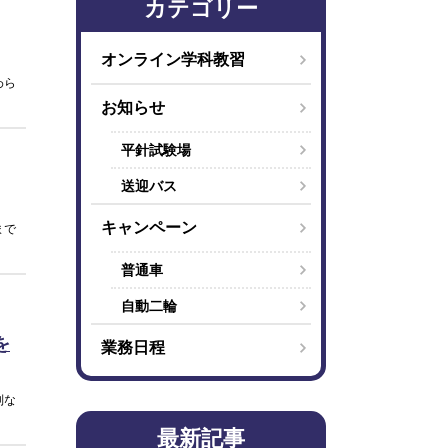
カテゴリー
オンライン学科教習
わら
お知らせ
平針試験場
送迎バス
キャンペーン
まで
普通車
自動二輪
を
業務日程
別な
最新記事